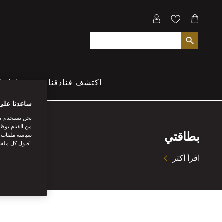
اكتشف فنادقنا
تناول ا
ساعدنا على
نحن نستخدم مل
من القيام بوظي
بطاقتي
سياسة ملفات تع
“قبول كل ملفا
اقرأ أكثر