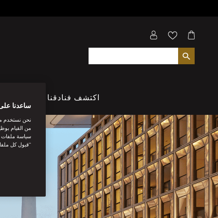
اكتشف فنادقنا
تناول ا
ساعدنا على
نحن نستخدم مل
من القيام بوظي
سياسة ملفات تع
“قبول كل ملفا