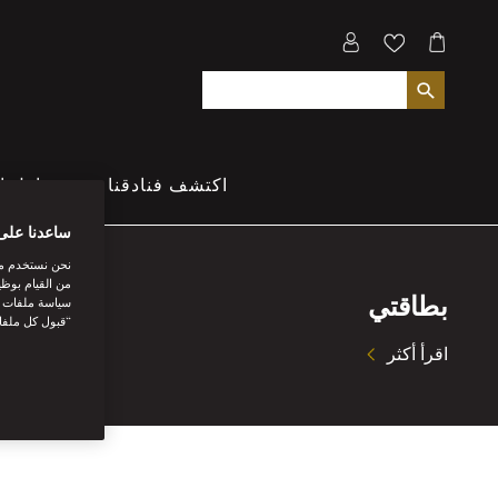
اكتشف فنادقنا
تناول ا
ساعدنا على
نحن نستخدم مل
من القيام بوظي
بطاقتي
سياسة ملفات تع
“قبول كل ملفا
اقرأ أكثر