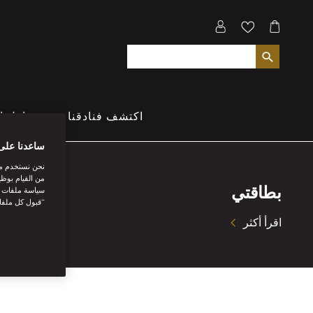
اكتشف فنادقنا
تناول ا
ساعدنا على
نحن نستخدم مل
من القيام بوظي
بطاقتي
سياسة ملفات تع
“قبول كل ملفا
اقرأ أكثر