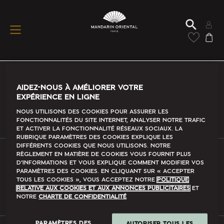
Decouvrez l'hôtel
Mandarin Oriental, Paris
Conditions D'utilisation
AIDEZ-NOUS À AMÉLIORER VOTRE
EXPÉRIENCE EN LIGNE
En savoir plus
Nous utilisons des cookies pour assurer les
fonctionnalités du site Internet, analyser notre trafic
et activer la fonctionnalité Réseaux sociaux. La
rubrique Paramètres des cookies explique les
différents cookies que nous utilisons. Notre
règlement en matière de cookies vous fournit plus
d’informations et vous explique comment modifier vos
FAQ
paramètres des cookies. En cliquant sur « accepter
tous les cookies », vous acceptez notre
Politique
En savoir plus
relative aux cookies et aux annonces publicitaires
et
notre
Charte de confidentialité
PARAMÈTRES DES
AUTORISER TOUS LES