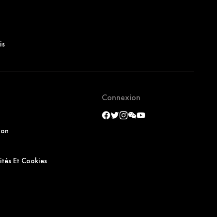
is
Connexion
ion
ités Et Cookies