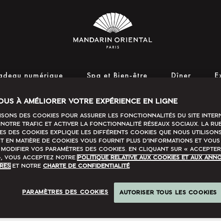
Decouvrez l'hôtel
Mandarin Oriental, Paris
cadeau numérique
Spa et Bien-être
Dîner
E
OUS À AMÉLIORER VOTRE EXPÉRIENCE EN LIGNE
isons des cookies pour assurer les fonctionnalités du site Intern
notre trafic et activer la fonctionnalité Réseaux sociaux. La ru
s des cookies explique les différents cookies que nous utilisons
 en matière de cookies vous fournit plus d’informations et vous
modifier vos paramètres des cookies. En cliquant sur « accepter
», vous acceptez notre
Politique relative aux cookies et aux ann
ires
et notre
Charte de confidentialité
PARAMÈTRES DES COOKIES
AUTORISER TOUS LES COOKIES