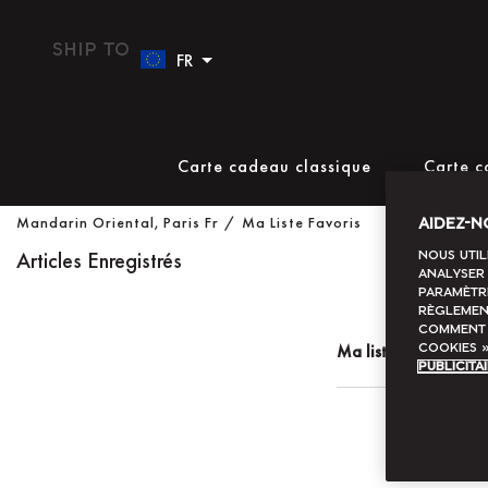
Ship To
FR
Carte cadeau classique
Carte 
Mandarin Oriental, Paris Fr
Ma Liste Favoris
AIDEZ-N
Articles Enregistrés
Nous util
analyser 
Paramètre
règlement
comment 
Ma liste favoris
cookies 
publicita