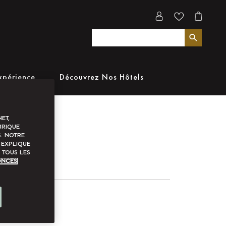
xpérience
Découvrez Nos Hôtels
et,
brique
. Notre
 explique
 tous les
onces