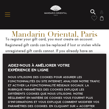
Decouvrez l'hôtel
Mandarin Oriental, Paris
To register your gift card, you must create an account.
Registered gift cards can be replaced if lost or stolen while
unregistered gift cards cannot. If you already have an
account, please enter your email address and password
below. Once logged in, you will be able to register your gift
AIDEZ-NOUS À AMÉLIORER VOTRE
cards.
EXPÉRIENCE EN LIGNE
If you don't have an account, please
to create an
Nous utilisons des cookies pour assurer les
click here
fonctionnalités du site Internet, analyser notre trafic
account.
et activer la fonctionnalité Réseaux sociaux. La
rubrique Paramètres des cookies explique les
différents cookies que nous utilisons. Notre
règlement en matière de cookies vous fournit plus
Email address
*
d’informations et vous explique comment modifier vos
paramètres des cookies. En cliquant sur « accepter